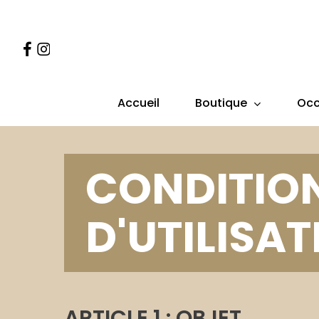
Skip
to
Facebook
Instagram
main
content
Boutique
Occ
Accueil
CONDITIO
D'UTILISA
ARTICLE 1 : OBJET