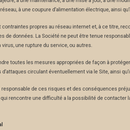
eure, à une maintenance, à une mise à jour, à une modifi
seau, à une coupure d’alimentation électrique, ainsi qu’il 
t contraintes propres au réseau internet et, à ce titre, r
ges de données. La Société ne peut être tenue responsabl
n virus, une rupture du service, ou autres.
prendre toutes les mesures appropriées de façon à protége
’attaques circulant éventuellement via le Site, ainsi qu’i
e responsable de ces risques et des conséquences préjudi
eur qui rencontre une difficulté a la possibilité de contact
al