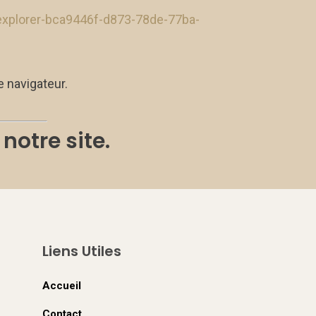
t-explorer-bca9446f-d873-78de-77ba-
e navigateur.
notre site.
Liens Utiles
Accueil
Contact