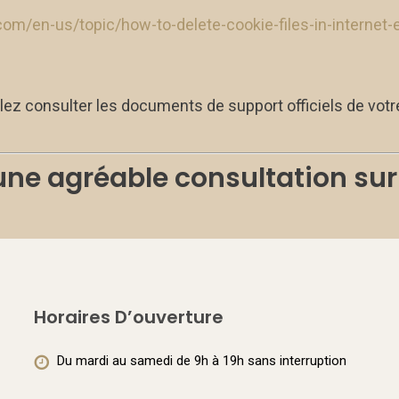
.com/en-us/topic/how-to-delete-cookie-files-in-interne
llez consulter les documents de support officiels de votr
e agréable consultation sur 
Horaires D’ouverture
Du mardi au samedi de 9h à 19h sans interruption