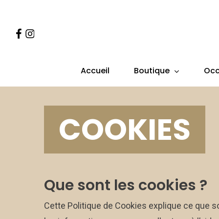
Skip
to
Facebook
Instagram
main
content
Boutique
Occ
Accueil
COOKIES
Que sont les cookies ?
Cette Politique de Cookies explique ce que so