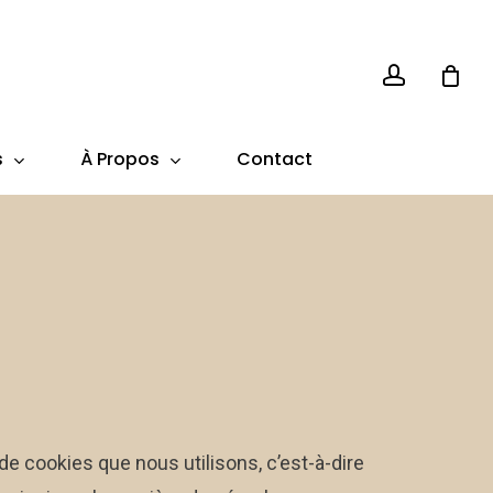
account
s
À Propos
Contact
e cookies que nous utilisons, c’est-à-dire