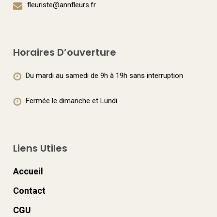
fleuriste@annfleurs.fr
la
sur
page
la
du
page
Horaires D’ouverture
produit
du
Du mardi au samedi de 9h à 19h sans interruption
produit
Fermée le dimanche et Lundi
Liens Utiles
Accueil
Contact
CGU