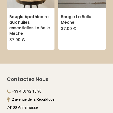
peuvent
être
être
choisies
Bougie Apothicaire
Bougie La Belle
choisies
sur
aux huiles
Mèche
sur
essentielles La Belle
37.00
€
Ce
la
Mèche
la
produit
page
37.00
€
Ce
page
a
du
produit
du
plusieurs
produit
a
produit
variations
plusieurs
Les
variations.
options
Contactez Nous
Les
peuvent
options
+33 4 50 92 15 90
être
peuvent
2 avenue de la République
choisies
être
74100 Annemasse
sur
choisies