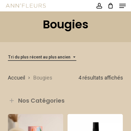
Men
Skip
account
to
Close
Bougies
main
Menu
content
Tri du plus récent au plus ancien
Tri
Accueil
Bougies
4 résultats affichés
du
Nos Catégories
plu
réc
au