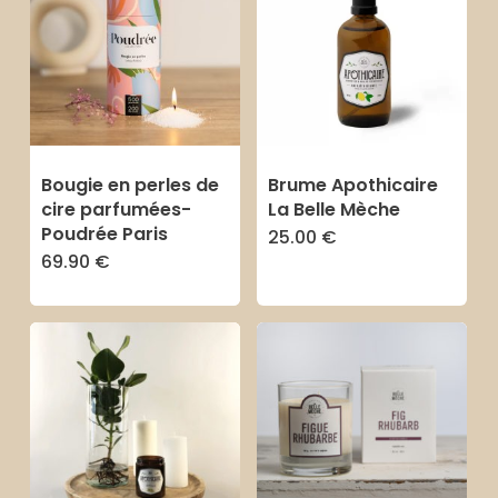
plu
anc
Bougie en perles de
Brume Apothicaire
cire parfumées-
La Belle Mèche
Poudrée Paris
25.00
€
Ce
69.90
€
Ce
produit
produit
a
a
plusieurs
plusieurs
variations
variations.
Les
Les
options
options
peuvent