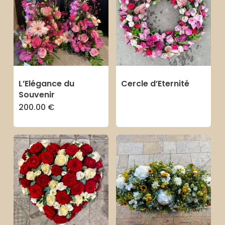
plu
anc
L’Elégance du
Cercle d’Eternité
Souvenir
200.00
€
Ce
produit
a
plusieurs
variations.
Les
options
peuvent