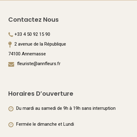
plusieurs
variations.
Contactez Nous
Les
options
+33 4 50 92 15 90
peuvent
2 avenue de la République
être
74100 Annemasse
choisies
fleuriste@annfleurs.fr
sur
la
page
Horaires D’ouverture
du
Du mardi au samedi de 9h à 19h sans interruption
produit
Fermée le dimanche et Lundi