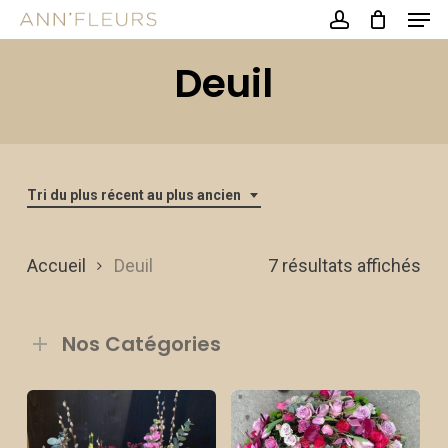
Men
Skip
account
to
Close
Deuil
main
Menu
content
Tri du plus récent au plus ancien
Tri
Accueil
Deuil
7 résultats affichés
du
Nos Catégories
plu
réc
au