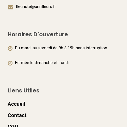
choisies
fleuriste@annfleurs.fr
sur
la
page
Horaires D’ouverture
du
produit
Du mardi au samedi de 9h à 19h sans interruption
Fermée le dimanche et Lundi
Liens Utiles
Accueil
Contact
CGU