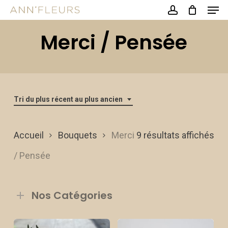
Men
Skip
account
to
Close
Merci / Pensée
main
Menu
content
Tri du plus récent au plus ancien
Tri
Accueil
Bouquets
Merci
9 résultats affichés
du
/ Pensée
plu
Nos Catégories
réc
au