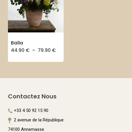
options
peuvent
être
choisies
sur
Baïla
Plage
44.90
€
–
79.90
€
Ce
la
de
prix :
produit
page
44.90 €
à
a
du
79.90 €
plusieurs
produit
variations.
Contactez Nous
Les
options
+33 4 50 92 15 90
peuvent
2 avenue de la République
être
74100 Annemasse