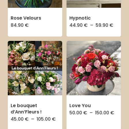
peuvent
peuvent
être
être
Rose Velours
Hypnotic
choisies
choisies
Plage
84.90
€
44.90
€
–
59.90
€
Ce
de
sur
sur
prix :
produit
44.90 
la
la
à
a
59.90 
page
page
plusieurs
du
du
variations.
produit
produit
Les
options
peuvent
être
Le bouquet
Love You
choisies
d’Ann’Fleurs !
Plage
50.00
€
–
150.00
€
Ce
de
sur
Plage
45.00
€
–
105.00
€
Ce
prix :
produit
de
50.00
la
prix :
produit