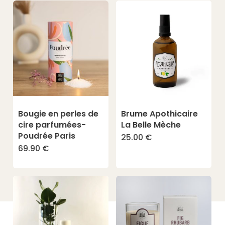
sur
la
page
du
produit
Bougie en perles de
Brume Apothicaire
cire parfumées-
La Belle Mèche
Poudrée Paris
25.00
€
Ce
69.90
€
Ce
produit
produit
a
a
plusieurs
plusieurs
variations
variations.
Les