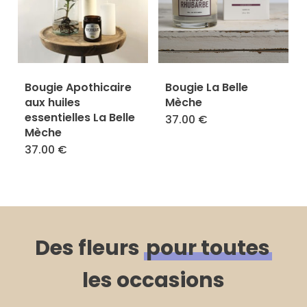
Les
options
options
peuvent
peuvent
être
être
choisies
Bougie Apothicaire
Bougie La Belle
choisies
sur
aux huiles
Mèche
sur
essentielles La Belle
37.00
€
Ce
la
Mèche
la
produit
page
37.00
€
Ce
page
a
du
produit
du
plusieurs
produit
a
produit
variations
plusieurs
Les
variations.
Des fleurs
pour toutes
options
Les
les occasions
peuvent
options
être
peuvent