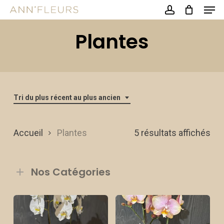
Men
Skip
account
to
Close
Plantes
main
Menu
content
Tri du plus récent au plus ancien
Tri
Accueil
Plantes
5 résultats affichés
du
Nos Catégories
plu
réc
au