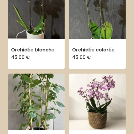
plu
anc
Orchidée blanche
Orchidée colorée
45.00
€
45.00
€