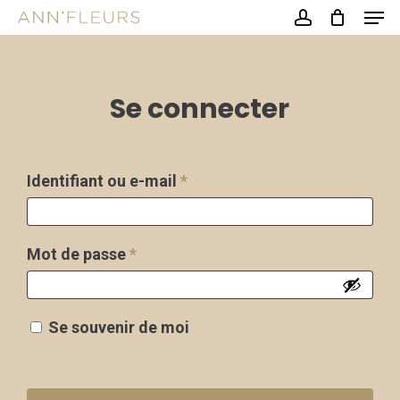
Men
Skip
account
to
Close
main
Menu
content
Se connecter
Obligatoire
Identifiant ou e-mail
*
Obligatoire
Mot de passe
*
Se souvenir de moi