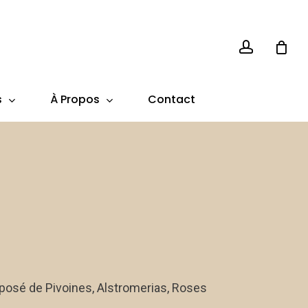
account
s
À Propos
Contact
ge
 :
posé de Pivoines, Alstromerias, Roses
00 €