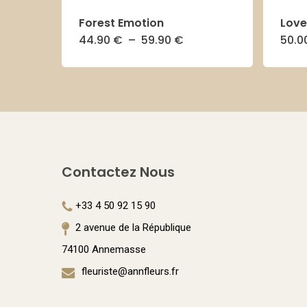
Forest Emotion
Love
Plage
44.90
€
–
59.90
€
50.0
Ce
de
prix :
produit
44.90 €
à
a
59.90 €
plusieurs
variations.
Les
Contactez Nous
options
peuvent
+33 4 50 92 15 90
être
2 avenue de la République
choisies
74100 Annemasse
sur
fleuriste@annfleurs.fr
la
page