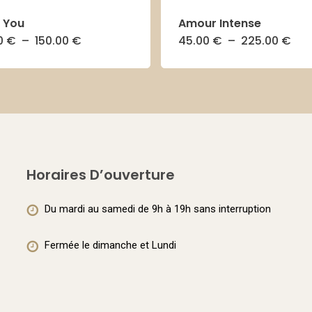
 You
Amour Intense
Plage
Pla
0
€
–
150.00
€
45.00
€
–
225.00
€
Ce
Ce
de
de
prix :
prix 
produit
produit
50.00 €
45.
à
à
a
a
150.00 €
225
plusieurs
plusieurs
variations.
variations
Les
Les
Horaires D’ouverture
options
options
peuvent
peuvent
Du mardi au samedi de 9h à 19h sans interruption
être
être
choisies
choisies
Fermée le dimanche et Lundi
sur
sur
la
la
page
page