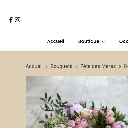
Skip
to
Facebook
Instagram
main
content
Boutique
Occ
Accueil
Accueil
Bouquets
Fête des Mères
B