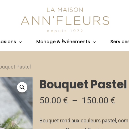
asions
Mariage & Événements
Service
ouquet Pastel
Bouquet Pastel
Pla
50.00
€
–
150.00
€
de
prix
Bouquet rond aux couleurs pastel, com
50.