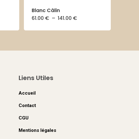
Blanc Câlin
ge
Plage
61.00
€
–
141.00
€
Ce
de
:
prix :
produit
00 €
61.00 €
à
a
.00 €
141.00 €
plusieurs
.
variations.
Les
Liens Utiles
options
peuvent
Accueil
être
Contact
choisies
sur
CGU
la
Mentions légales
page