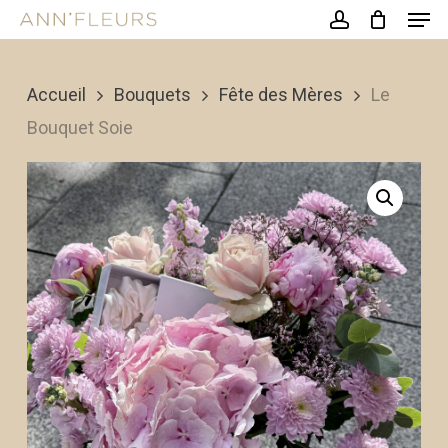
Men
Skip
account
to
Close
main
Accueil
Bouquets
Fête des Mères
Le
Menu
content
Bouquet Soie