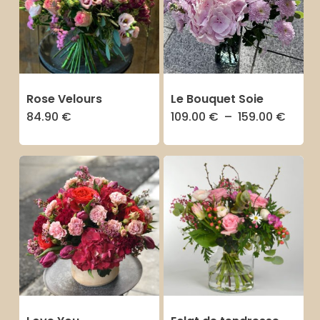
Rose Velours
Le Bouquet Soie
Plage
84.90
€
109.00
€
–
159.00
€
Ce
de
prix :
produit
109.0
à
a
159.0
plusieurs
variations.
Les
options
peuvent
être