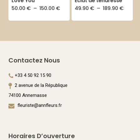
Love You
Eclat de tendresse
choisies
Plage
Plage
50.00
€
–
150.00
€
49.90
€
–
189.90
€
Ce
Ce
sur
de
de
prix :
prix :
produit
produit
la
50.00 €
49.90
à
à
a
a
page
150.00 €
189.90
plusieurs
plusieurs
du
variations.
variations.
produit
Les
Les
Contactez Nous
options
options
+33 4 50 92 15 90
peuvent
peuvent
2 avenue de la République
être
être
74100 Annemasse
choisies
choisies
fleuriste@annfleurs.fr
sur
sur
la
la
page
page
Horaires D’ouverture
du
du