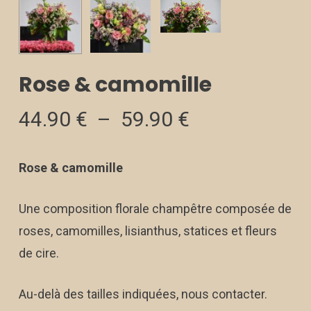
Rose & camomille
Plage
44.90
€
–
59.90
€
de
prix :
Rose & camomille
44.90 €
à
Une composition florale champêtre composée de
59.90 €
roses, camomilles, lisianthus, statices et fleurs
de cire.
Au-delà des tailles indiquées, nous contacter.