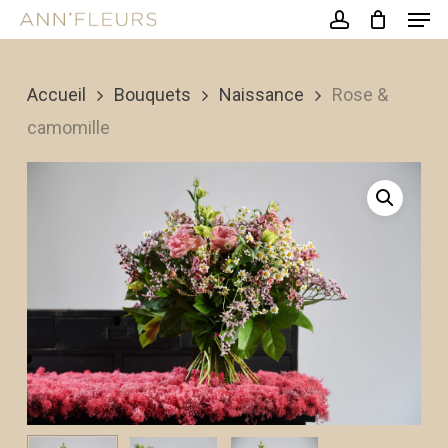
Men
Skip
account
to
Close
main
Accueil
Bouquets
Naissance
Rose &
Menu
content
camomille