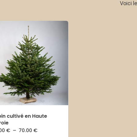
Voici l
in cultivé en Haute
voie
Plage
.00
€
–
70.00
€
Ce
de