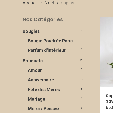
Accueil
Noël
sapins
Nos Catégories
Bougies
4
Bougie Poudrée Paris
1
Parfum d'intérieur
1
Bouquets
23
Amour
3
Anniversaire
19
Fête des Mères
8
Sap
Mariage
3
Sa
55
Merci / Pensée
9