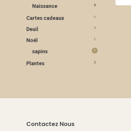
Naissance
8
Cartes cadeaux
1
Deuil
7
Noël
1
sapins
1
Plantes
5
Contactez Nous