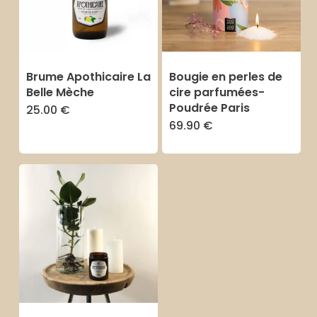
Brume Apothicaire La
Bougie en perles de
Belle Mèche
cire parfumées-
Poudrée Paris
25.00
€
Ce
69.90
€
Ce
produit
produit
a
a
plusieurs
plusieurs
variations.
variations
Les
Les
options
options
peuvent
peuvent
être
être
choisies