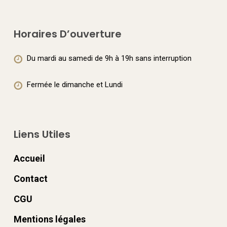
la
page
Horaires D’ouverture
du
produit
Du mardi au samedi de 9h à 19h sans interruption
Fermée le dimanche et Lundi
Liens Utiles
Accueil
Contact
CGU
Mentions légales