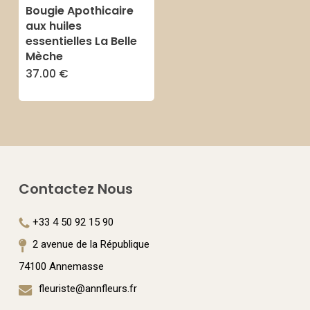
Bougie Apothicaire
choisies
sur
aux huiles
sur
essentielles La Belle
la
Mèche
la
page
37.00
€
Ce
page
du
produit
du
produit
a
produit
plusieurs
variations.
Les
Contactez Nous
options
+33 4 50 92 15 90
peuvent
2 avenue de la République
être
74100 Annemasse
choisies
fleuriste@annfleurs.fr
sur