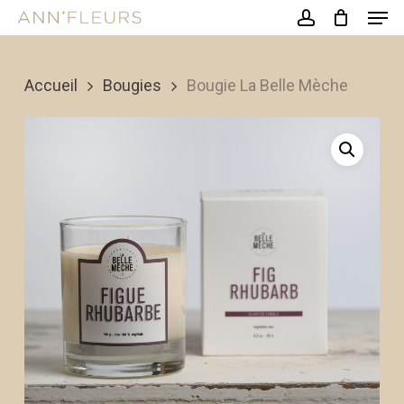
Men
Skip
account
to
Close
main
Accueil
Bougies
Bougie La Belle Mèche
Menu
content