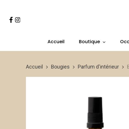
Skip
to
Facebook
Instagram
main
content
Boutique
Occ
Accueil
Accueil
Bougies
Parfum d'intérieur