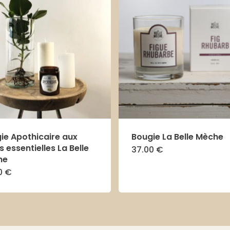
ie Apothicaire aux
Bougie La Belle Mèche
s essentielles La Belle
37.00
€
Ce
he
produit
0
€
Ce
a
produit
plusieu
a
variatio
plusieurs