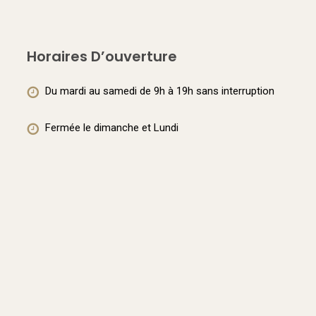
Les
variations.
options
Les
peuven
Horaires D’ouverture
options
être
peuvent
Du mardi au samedi de 9h à 19h sans interruption
choisie
être
sur
choisies
Fermée le dimanche et Lundi
la
sur
page
la
du
page
produit
du
produit