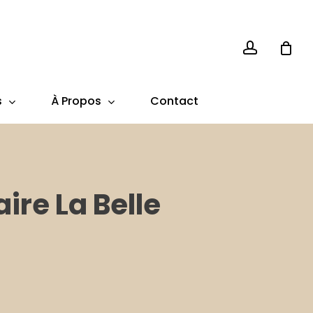
account
s
À Propos
Contact
ire La Belle