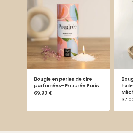
Bougie en perles de cire
Boug
parfumées- Poudrée Paris
huile
Mèc
69.90
€
Ce
37.0
produit
a
plusieurs
variations.