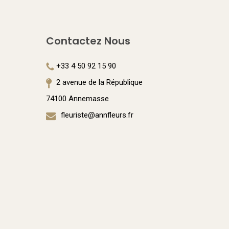
Les
options
Contactez Nous
peuvent
être
+33 4 50 92 15 90
choisies
2 avenue de la République
sur
74100 Annemasse
la
fleuriste@annfleurs.fr
page
du
produit