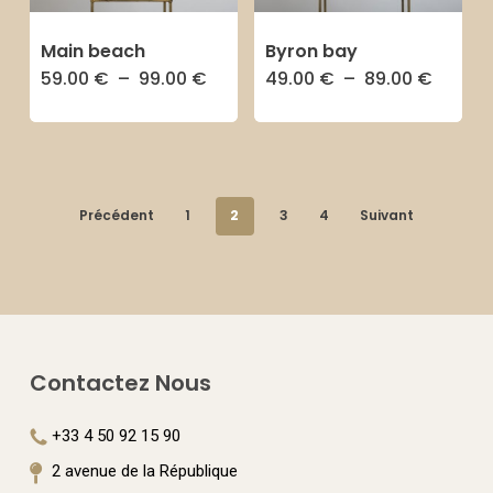
être
être
choisies
Main beach
Byron bay
choisies
sur
Plage
Plage
59.00
€
–
99.00
€
49.00
€
–
89.00
€
Ce
Ce
de
de
sur
la
prix :
prix :
produit
produit
59.00 €
49.00 
la
page
à
à
a
a
99.00 €
89.00 
page
du
plusieurs
plusieurs
du
produit
Précédent
1
2
3
4
Suivant
variations.
variations.
produit
Les
Les
options
options
peuvent
peuvent
être
être
Contactez Nous
choisies
choisies
sur
sur
+33 4 50 92 15 90
la
la
2 avenue de la République