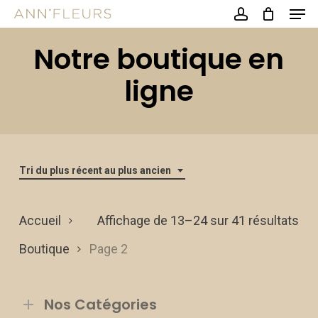
Men
Skip
account
to
Close
Notre boutique en
main
Menu
content
ligne
Tri du plus récent au plus ancien
Tri
Accueil
Affichage de 13–24 sur 41 résultats
du
Boutique
Page 2
plu
Nos Catégories
réc