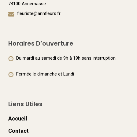
page
page
74100 Annemasse
du
du
fleuriste@annfleurs.fr
produit
produit
Horaires D’ouverture
Du mardi au samedi de 9h à 19h sans interruption
Fermée le dimanche et Lundi
Liens Utiles
Accueil
Contact