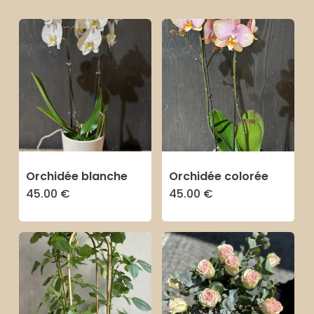
au
plu
anc
Orchidée blanche
Orchidée colorée
45.00
€
45.00
€