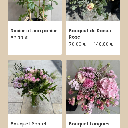
Rosier et son panier
Bouquet de Roses
Rose
67.00
€
Plage
70.00
€
–
140.00
€
Ce
de
prix :
produit
70.00
à
a
140.0
plusieurs
variations.
Les
options
peuvent
être
Bouquet Pastel
Bouquet Longues
choisies