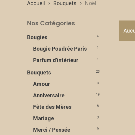
Accueil
Bouquets
Noël
Nos Catégories
Aucu
Bougies
4
Bougie Poudrée Paris
1
Parfum d'intérieur
1
Bouquets
23
Amour
3
Anniversaire
19
Fête des Mères
8
Mariage
3
Merci / Pensée
9