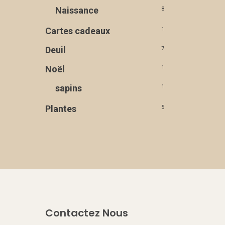
Naissance
8
Cartes cadeaux
1
Deuil
7
Noël
1
sapins
1
Plantes
5
Contactez Nous